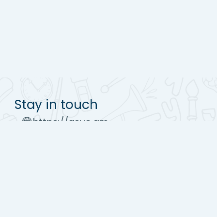
Stay in touch
https://asue.am
Tel : (+37410) 52 17 20
moodle@asue.am
Get the mobile app