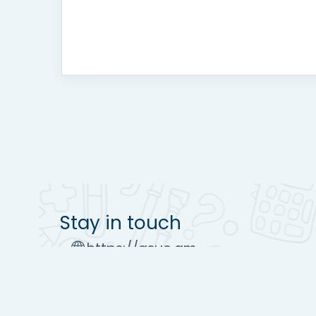
Stay in touch
https://asue.am
Tel : (+37410) 52 17 20
moodle@asue.am