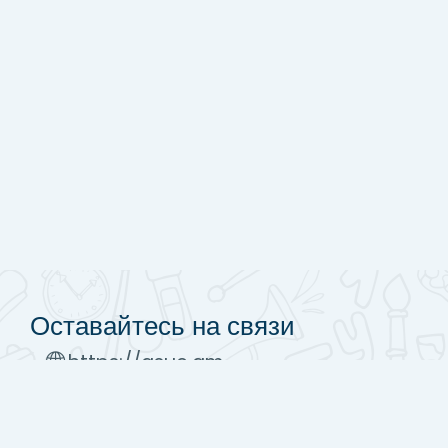
Оставайтесь на связи
https://asue.am
Tel : (+37410) 52 17 20
moodle@asue.am