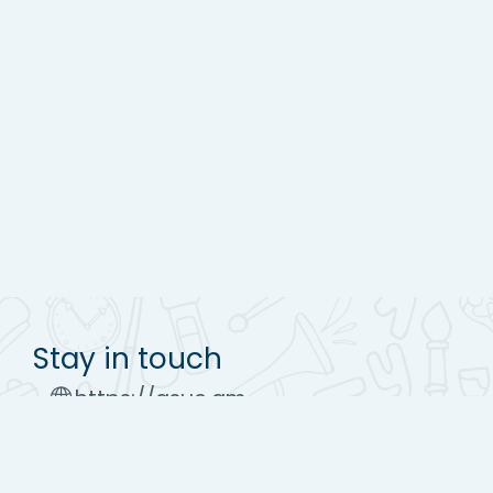
Stay in touch
https://asue.am
Tel : (+37410) 52 17 20
moodle@asue.am