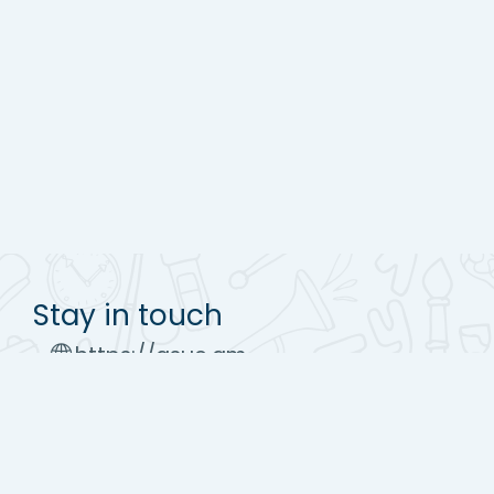
Stay in touch
https://asue.am
Tel : (+37410) 52 17 20
moodle@asue.am