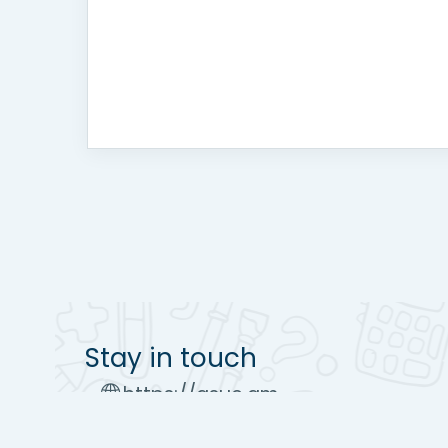
Stay in touch
https://asue.am
Tel : (+37410) 52 17 20