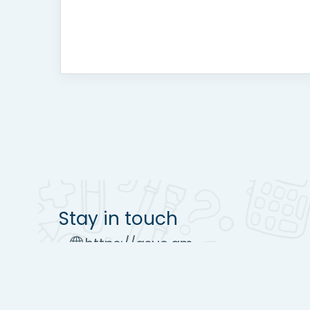
Stay in touch
https://asue.am
Tel : (+37410) 52 17 20
moodle@asue.am