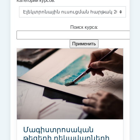
Категории курсов:
Поиск курса:
Մագիստրոսական
թեզերի ղեկավարների