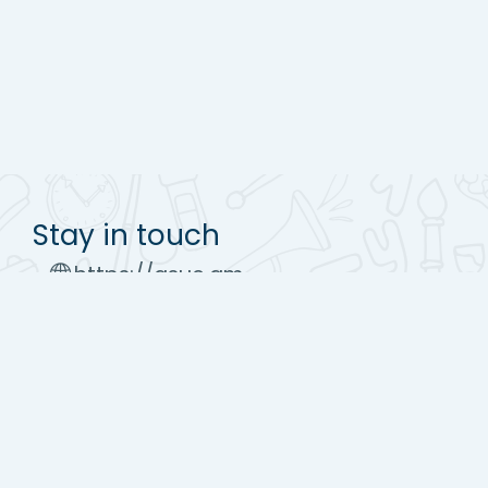
Stay in touch
https://asue.am
Tel : (+37410) 52 17 20
moodle@asue.am
Get the mobile app