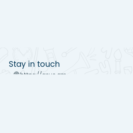
Stay in touch
https://asue.am
Tel : (+37410) 52 17 20
moodle@asue.am
Get the mobile app