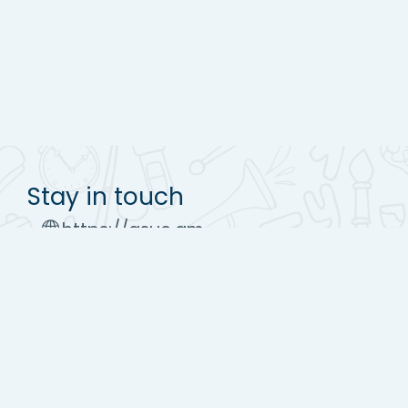
Stay in touch
https://asue.am
Tel : (+37410) 52 17 20
moodle@asue.am
Get the mobile app