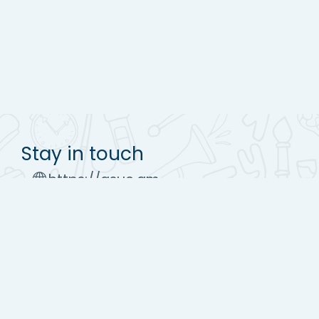
Stay in touch
https://asue.am
Tel : (+37410) 52 17 20
moodle@asue.am
Get the mobile app