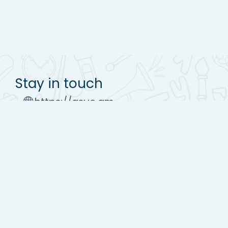
Stay in touch
https://asue.am
Tel : (+37410) 52 17 20
moodle@asue.am
Get the mobile app
Switch to the standard theme