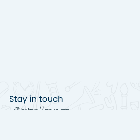
Stay in touch
https://asue.am
Tel : (+37410) 52 17 20
moodle@asue.am