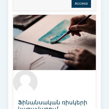
Access
Ֆինանսական ռիսկերի
կառավարում